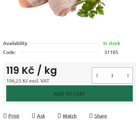
Availability
In stock
Code:
31105
119 Kč
/ kg
106,25 Kč excl. VAT
Measure price:
ADD TO CART
Print
Ask
Watch
Share