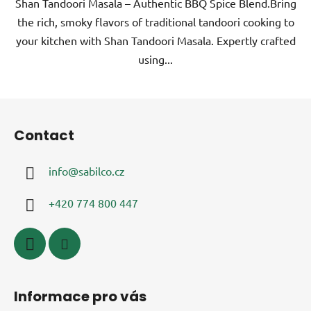
Shan Tandoori Masala – Authentic BBQ Spice Blend.Bring
the rich, smoky flavors of traditional tandoori cooking to
your kitchen with Shan Tandoori Masala. Expertly crafted
using...
F
o
Contact
o
t
info
@
sabilco.cz
e
r
+420 774 800 447
Informace pro vás