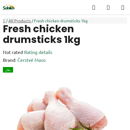
Skip
Search
SHOPP
to
CART
content
Home
/
All Products
/
Fresh chicken drumsticks 1kg
Fresh chicken
drumsticks 1kg
The
Not rated
Rating details
average
Brand:
Čerstvé Maso
product
حلال
rating
is
0,0
out
of
5
stars.