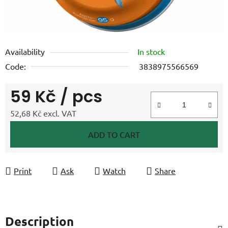
Availability
In stock
Code:
3838975566569
59 Kč
/ pcs
52,68 Kč excl. VAT
Measure price:
ADD TO CART
Print
Ask
Watch
Share
Description