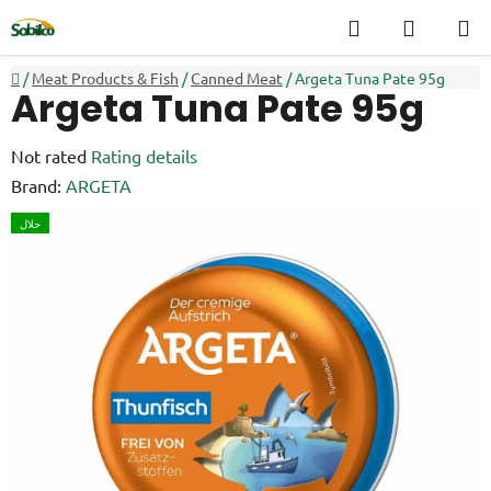
Skip
Search
SHOPP
to
CART
content
Home
/
Meat Products & Fish
/
Canned Meat
/
Argeta Tuna Pate 95g
Argeta Tuna Pate 95g
The
Not rated
Rating details
average
Brand:
ARGETA
product
حلال
rating
is
0,0
out
of
5
stars.