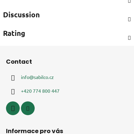
Discussion
Rating
F
o
Contact
o
t
info
@
sabilco.cz
e
r
+420 774 800 447
Informace pro vás