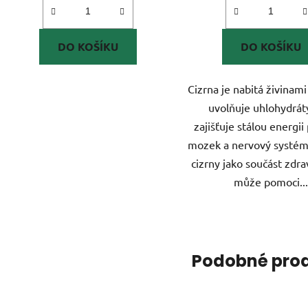
DO KOŠÍKU
DO KOŠÍKU
Cizrna je nabitá živinam
uvolňuje uhlohydrát
zajišťuje stálou energii 
mozek a nervový systém.
cizrny jako součást zdra
může pomoci...
Podobné pro