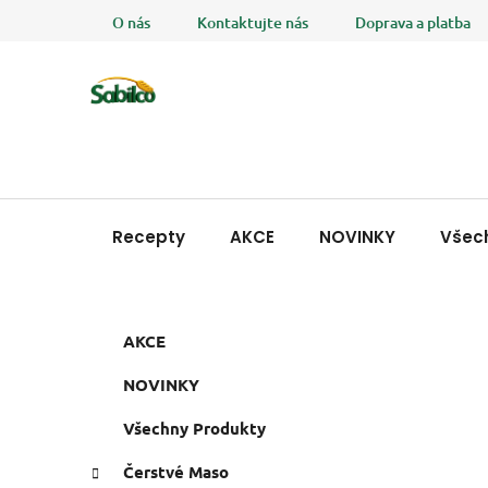
Přejít
O nás
Kontaktujte nás
Doprava a platba
na
obsah
Recepty
AKCE
NOVINKY
Všec
P
K
Přeskočit
AKCE
a
o
kategorie
t
s
NOVINKY
e
t
g
Všechny Produkty
r
o
a
r
Čerstvé Maso