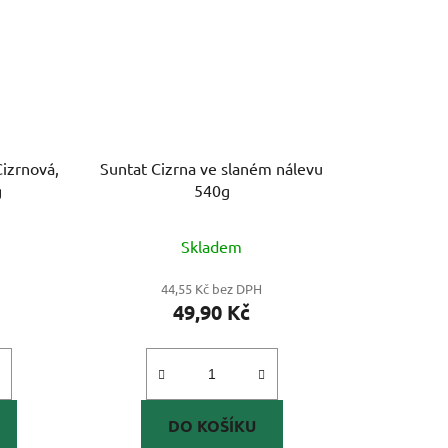
izrnová,
Suntat Cizrna ve slaném nálevu
g
540g
Skladem
44,55 Kč bez DPH
49,90 Kč
DO KOŠÍKU