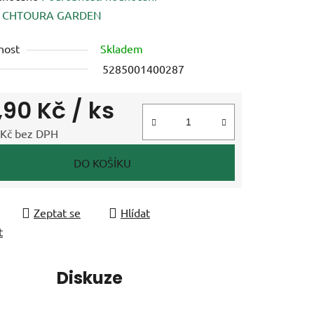
ení
:
CHTOURA GARDEN
tu
nost
Skladem
5285001400287
,90 Kč
/ ks
ek.
 Kč bez DPH
 cena:
DO KOŠÍKU
Zeptat se
Hlídat
t
í
Diskuze