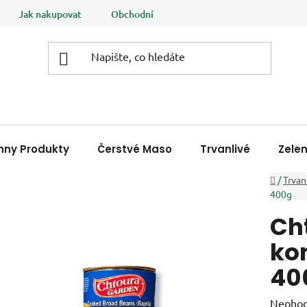
Jak nakupovat
Obchodní podmínky
Podmínky ochrany
hny Produkty
Čerstvé Maso
Trvanlivé
Zele
Domů
/
Trvan
400g
Ch
ko
40
Průměr
Neoho