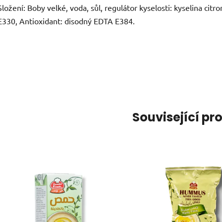
Složení: Boby velké, voda, sůl, regulátor kyselosti: kyselina citr
E330, Antioxidant: disodný EDTA E384.
Související pr