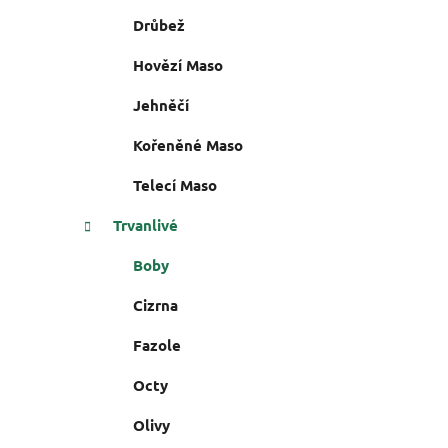
i
n
Drůbež
e
n
í
Hovězí Maso
p
Jehněčí
a
n
Kořeněné Maso
e
Telecí Maso
l
Trvanlivé
Boby
Cizrna
Fazole
Octy
Olivy