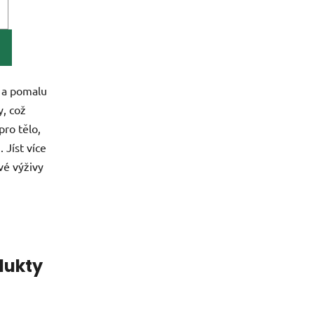
i a pomalu
y, což
pro tělo,
 Jíst více
vé výživy
dukty