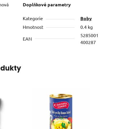
onová
Doplňkové parametry
Kategorie
Boby
Hmotnost
0.4 kg
5285001
EAN
400287
odukty