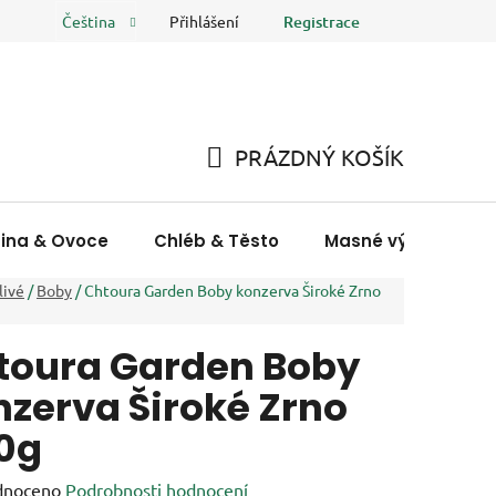
Přihlášení
Registrace
Čeština
 osobních údajů
FAQ
Hodnocení obchodu
PRÁZDNÝ KOŠÍK
NÁKUPNÍ
KOŠÍK
nina & Ovoce
Chléb & Těsto
Masné výrobky & R
livé
/
Boby
/
Chtoura Garden Boby konzerva Široké Zrno
toura Garden Boby
nzerva Široké Zrno
0g
né
dnoceno
Podrobnosti hodnocení