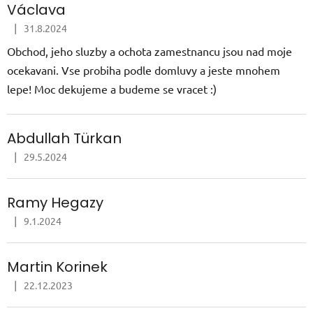
Václava
|
31.8.2024
Hodnocení obchodu je 5 z 5 hvězdiček.
Obchod, jeho sluzby a ochota zamestnancu jsou nad moje
ocekavani. Vse probiha podle domluvy a jeste mnohem
lepe! Moc dekujeme a budeme se vracet :)
Abdullah Türkan
|
29.5.2024
Hodnocení obchodu je 5 z 5 hvězdiček.
Ramy Hegazy
|
9.1.2024
Hodnocení obchodu je 5 z 5 hvězdiček.
Martin Korinek
|
22.12.2023
Hodnocení obchodu je 5 z 5 hvězdiček.