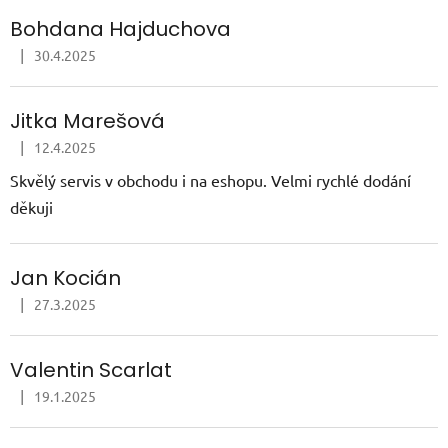
Bohdana Hajduchova
|
30.4.2025
Hodnocení obchodu je 5 z 5 hvězdiček.
Jitka Marešová
|
12.4.2025
Hodnocení obchodu je 5 z 5 hvězdiček.
Skvělý servis v obchodu i na eshopu. Velmi rychlé dodání
děkuji
Jan Kocián
|
27.3.2025
Hodnocení obchodu je 5 z 5 hvězdiček.
Valentin Scarlat
|
19.1.2025
Hodnocení obchodu je 5 z 5 hvězdiček.