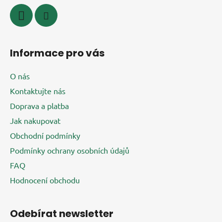
v
ý
p
i
Informace pro vás
s
u
O nás
Kontaktujte nás
Doprava a platba
Jak nakupovat
Obchodní podmínky
Podmínky ochrany osobních údajů
FAQ
Hodnocení obchodu
Odebírat newsletter