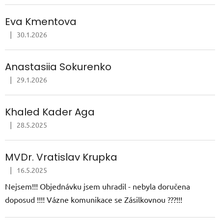
Eva Kmentova
|
30.1.2026
Hodnocení obchodu je 5 z 5 hvězdiček.
Anastasiia Sokurenko
|
29.1.2026
Hodnocení obchodu je 5 z 5 hvězdiček.
Khaled Kader Aga
|
28.5.2025
Hodnocení obchodu je 5 z 5 hvězdiček.
MVDr. Vratislav Krupka
|
16.5.2025
Hodnocení obchodu je 1 z 5 hvězdiček.
Nejsem!!! Objednávku jsem uhradil - nebyla doručena
doposud !!!! Vázne komunikace se Zásilkovnou ???!!!