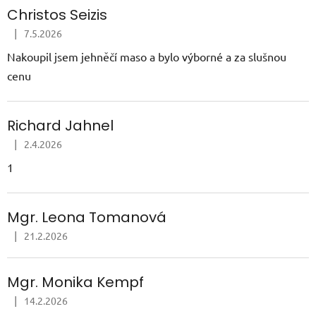
ý
Christos Seizis
p
i
|
7.5.2026
Hodnocení obchodu je 5 z 5 hvězdiček.
s
Nakoupil jsem jehněčí maso a bylo výborné a za slušnou
h
cenu
o
d
Richard Jahnel
n
o
|
2.4.2026
Hodnocení obchodu je 5 z 5 hvězdiček.
c
1
e
n
Mgr. Leona Tomanová
í
|
21.2.2026
Hodnocení obchodu je 5 z 5 hvězdiček.
Mgr. Monika Kempf
|
14.2.2026
Hodnocení obchodu je 5 z 5 hvězdiček.