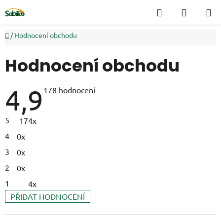
Přejít
Hledat
NÁKUP
na
KOŠÍK
obsah
Domů
/
Hodnocení obchodu
Hodnocení obchodu
4,9
Průměrné
178 hodnocení
hodnocení
obchodu
je
5
174x
4,9
z
4
0x
5
hvězdiček.
3
0x
2
0x
1
4x
PŘIDAT HODNOCENÍ
V