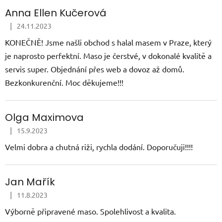
Anna Ellen Kučerová
|
24.11.2023
Hodnocení obchodu je 5 z 5 hvězdiček.
KONEČNĚ! Jsme našli obchod s halal masem v Praze, který
je naprosto perfektní. Maso je čerstvé, v dokonalé kvalitě a
servis super. Objednání přes web a dovoz až domů.
Bezkonkurenční. Moc děkujeme!!!
Olga Maximova
|
15.9.2023
Hodnocení obchodu je 5 z 5 hvězdiček.
Velmi dobra a chutná riži, rychla dodání. Doporučuji!!!!
Jan Mařík
|
11.8.2023
Hodnocení obchodu je 5 z 5 hvězdiček.
Výborně připravené maso. Spolehlivost a kvalita.