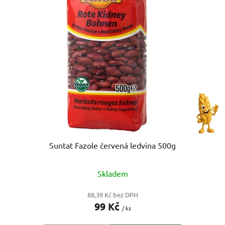
p
o
i
d
s
u
p
k
r
t
o
ů
d
u
k
t
ů
Suntat Fazole červená ledvina 500g
Skladem
88,39 Kč bez DPH
99 Kč
/ ks