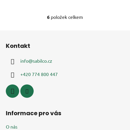
6
položek celkem
O
v
l
Z
á
á
d
Kontakt
p
a
a
c
info
@
sabilco.cz
t
í
í
p
+420 774 800 447
r
v
k
y
v
ý
Informace pro vás
p
i
O nás
s