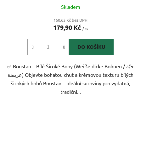
Skladem
160,63 Kč bez DPH
179,90 Kč
/ ks
DO KOŠÍKU
✅ Boustan – Bílé Široké Boby (Weißе dicke Bohnen / حبّة
عريضة) Objevte bohatou chuť a krémovou texturu bílých
širokých bobů Boustan – ideální suroviny pro vydatná,
tradiční...