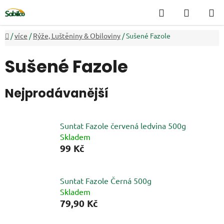
Přejít
Hledat
NÁKUP
na
KOŠÍK
obsah
Domů
/
více
/
Rýže, Luštěniny & Obiloviny
/
Sušené Fazole
Sušené Fazole
Nejprodávanější
Suntat Fazole červená ledvina 500g
Skladem
99 Kč
Suntat Fazole Černá 500g
Skladem
79,90 Kč