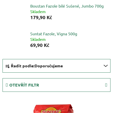
Boustan Fazole bílé Sušené, Jumbo 700g
Skladem
179,90 Kč
Suntat Fazole, Vigna 500g
Skladem
69,90 Kč
Ř
Řadit podle:
Doporučujeme
a
z
e
OTEVŘÍT FILTR
n
í
V
p
ý
r