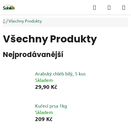
Přejít
Hledat
NÁKUP
na
KOŠÍK
obsah
Domů
/
Všechny Produkty
Všechny Produkty
Nejprodávanější
Arabský chléb bílý, 5 kus
Skladem
29,90 Kč
Kuřecí prsa 1kg
Skladem
209 Kč