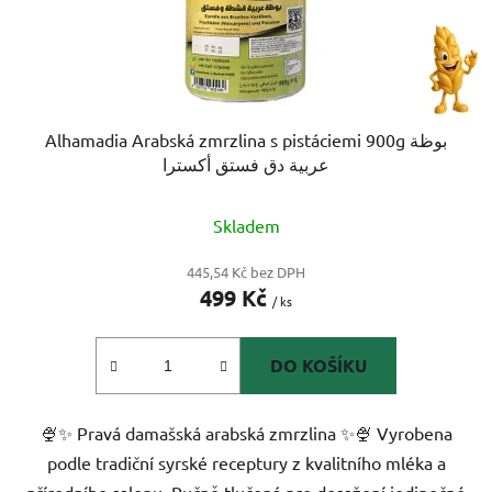
Alhamadia Arabská zmrzlina s pistáciemi 900g بوظة
عربية دق فستق أكسترا
Skladem
445,54 Kč bez DPH
499 Kč
/ ks
DO KOŠÍKU
🍨✨ Pravá damašská arabská zmrzlina ✨🍨 Vyrobena
podle tradiční syrské receptury z kvalitního mléka a