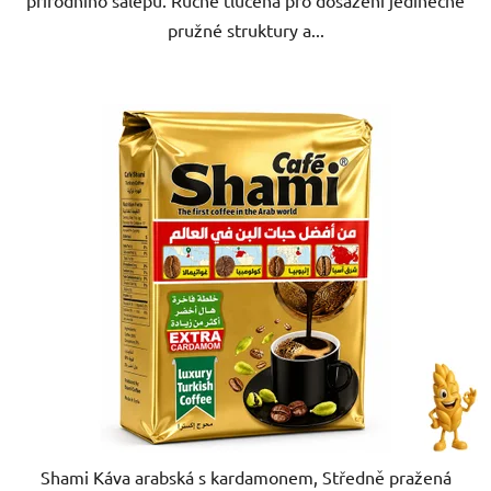
přírodního salepu. Ručně tlučená pro dosažení jedinečné
pružné struktury a...
Shami Káva arabská s kardamonem, Středně pražená