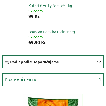
Kuřecí čtvrtky čerstvé 1kg
Skladem
99 Kč
Boustan Paratha Plain 400g
Skladem
69,90 Kč
Ř
Řadit podle:
Doporučujeme
a
z
e
OTEVŘÍT FILTR
n
í
V
p
ý
r