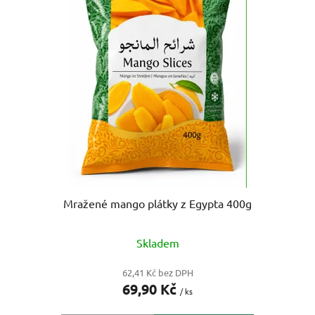
p
o
i
d
s
u
p
k
r
t
o
ů
d
u
k
t
ů
Mražené mango plátky z Egypta 400g
Skladem
62,41 Kč bez DPH
69,90 Kč
/ ks