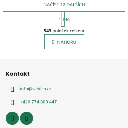
NAČÍST 12 DALŠÍCH
S
t
1
46
r
O
á
543
položek celkem
v
n
l
k
NAHORU
á
o
d
v
a
á
Z
c
n
á
í
í
Kontakt
p
p
r
a
v
info
@
sabilco.cz
t
k
í
y
+420 774 800 447
v
ý
p
i