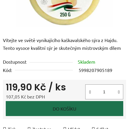
Vítejte ve světě vynikajícího kaškavalského sýra z Hajdu.
Tento vysoce kvalitní sýr je skutečným mistrovským dílem
Dostupnost
Skladem
Kód:
5998207905189
119,90 Kč
/ ks
107,05 Kč bez DPH
Měrná cena:
DO KOŠÍKU
Tisk
Zeptat se
Hlídat
Sdílet