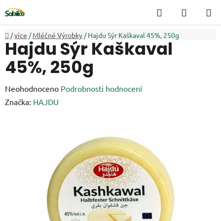
Přejít
Hledat
NÁKUP
na
KOŠÍK
obsah
Domů
/
více
/
Mléčné Výrobky
/
Hajdu Sýr Kaškaval 45%, 250g
Hajdu Sýr Kaškaval
45%, 250g
Průměrné
Neohodnoceno
Podrobnosti hodnocení
hodnocení
Značka:
HAJDU
produktu
je
0,0
z
5
hvězdiček.