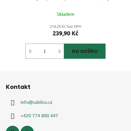
Skladem
214,20 Kč bez DPH
239,90 Kč
DO KOŠÍKU
Z
á
Kontakt
p
a
info
@
sabilco.cz
t
í
+420 774 800 447