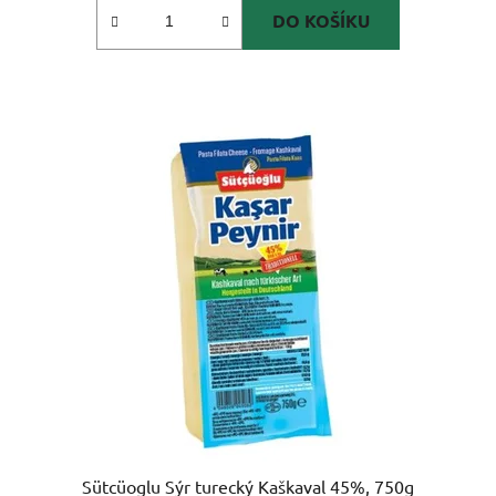
DO KOŠÍKU
Sütcüoglu Sýr turecký Kaškaval 45%, 750g