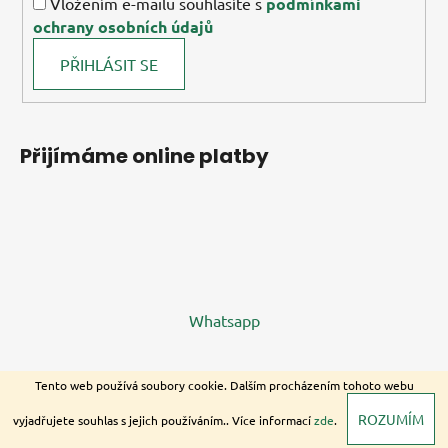
Vložením e-mailu souhlasíte s
podmínkami
ochrany osobních údajů
PŘIHLÁSIT SE
Přijímáme online platby
Whatsapp
Tento web používá soubory cookie. Dalším procházením tohoto webu
ROZUMÍM
vyjadřujete souhlas s jejich používáním.. Více informací
zde
.
Copyright 2026
Sabilco s.r.o
. Všechna práva vyhrazena.