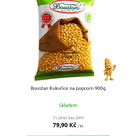
p
o
i
d
s
u
p
k
r
t
o
ů
d
u
k
t
ů
Boustan Kukuřice na popcorn 900g
Skladem
71,34 Kč bez DPH
79,90 Kč
/ ks