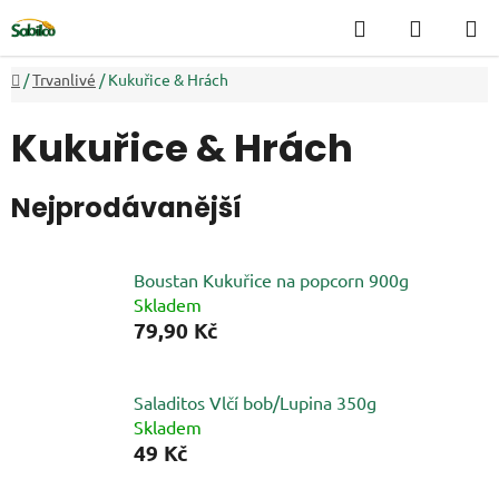
Přejít
Hledat
NÁKUP
na
KOŠÍK
obsah
Domů
/
Trvanlivé
/
Kukuřice & Hrách
Kukuřice & Hrách
Nejprodávanější
Boustan Kukuřice na popcorn 900g
Skladem
79,90 Kč
Saladitos Vlčí bob/Lupina 350g
Skladem
49 Kč