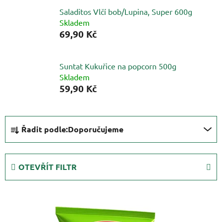
Saladitos Vlčí bob/Lupina, Super 600g
Skladem
69,90 Kč
Suntat Kukuřice na popcorn 500g
Skladem
59,90 Kč
Ř
Řadit podle:
Doporučujeme
a
z
e
OTEVŘÍT FILTR
n
í
V
p
ý
r