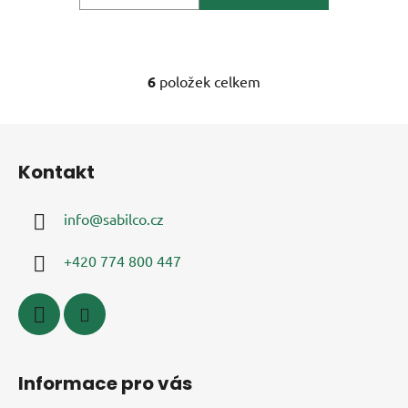
6
položek celkem
O
v
l
Z
á
á
d
Kontakt
p
a
a
c
info
@
sabilco.cz
t
í
í
p
+420 774 800 447
r
v
k
y
v
ý
Informace pro vás
p