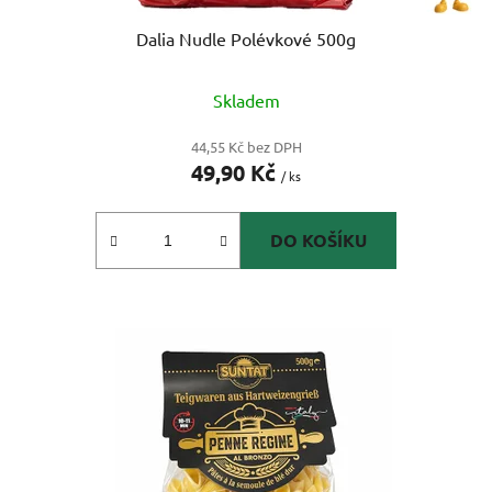
ů
Dalia Nudle Polévkové 500g
Skladem
44,55 Kč bez DPH
49,90 Kč
/ ks
DO KOŠÍKU