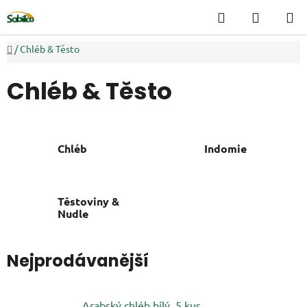
Přejít
Hledat
NÁKUP
na
KOŠÍK
obsah
Domů
/
Chléb & Těsto
Chléb & Těsto
Chléb
Indomie
Těstoviny &
Nudle
Nejprodávanější
Arabský chléb bílý, 5 kus