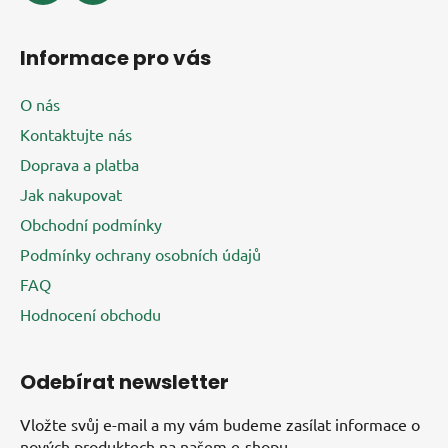
i
s
u
Informace pro vás
O nás
Kontaktujte nás
Doprava a platba
Jak nakupovat
Obchodní podmínky
Podmínky ochrany osobních údajů
FAQ
Hodnocení obchodu
Odebírat newsletter
Vložte svůj e-mail a my vám budeme zasílat informace o
nových produktech na našem e-shopu.