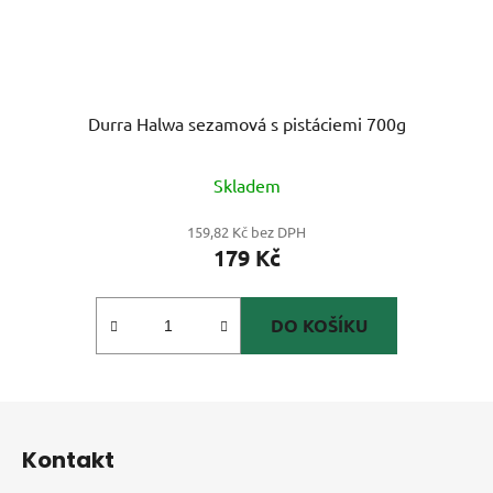
Durra Halwa sezamová s pistáciemi 700g
Skladem
159,82 Kč bez DPH
179 Kč
DO KOŠÍKU
Z
á
Kontakt
p