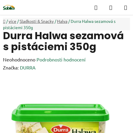
Přejít
Hledat
NÁKUP
na
KOŠÍK
obsah
Domů
/
více
/
Sladkosti & Snacky
/
Halva
/
Durra Halwa sezamová s
pistáciemi 350g
Durra Halwa sezamová
s pistáciemi 350g
Průměrné
Neohodnoceno
Podrobnosti hodnocení
hodnocení
Značka:
DURRA
produktu
je
0,0
z
5
hvězdiček.