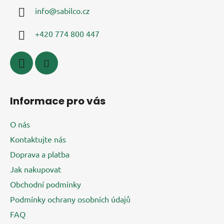
a
info
@
sabilco.cz
t
í
+420 774 800 447
Informace pro vás
O nás
Kontaktujte nás
Doprava a platba
Jak nakupovat
Obchodní podmínky
Podmínky ochrany osobních údajů
FAQ