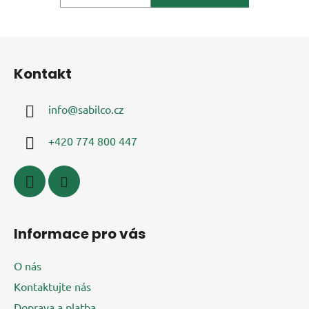
Z
á
Kontakt
p
a
info
@
sabilco.cz
t
í
+420 774 800 447
Informace pro vás
O nás
Kontaktujte nás
Doprava a platba