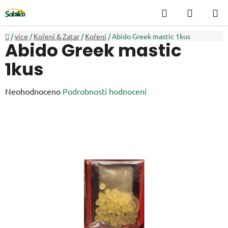
Přejít
Hledat
NÁKUP
na
KOŠÍK
obsah
Domů
/
více
/
Koření & Zatar
/
Koření
/
Abido Greek mastic 1kus
Abido Greek mastic
1kus
Průměrné
Neohodnoceno
Podrobnosti hodnocení
hodnocení
produktu
je
0,0
z
5
hvězdiček.