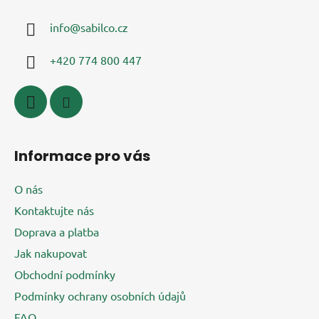
a
info
@
sabilco.cz
t
í
+420 774 800 447
Informace pro vás
O nás
Kontaktujte nás
Doprava a platba
Jak nakupovat
Obchodní podmínky
Podmínky ochrany osobních údajů
FAQ