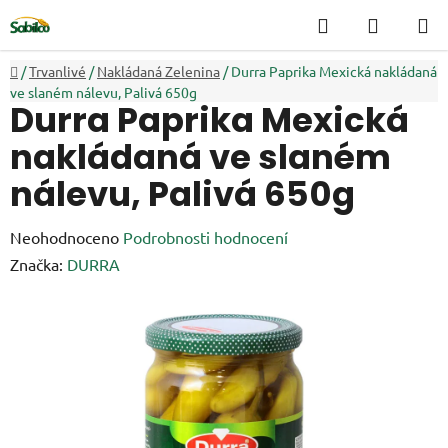
Přejít
Hledat
NÁKUP
na
KOŠÍK
obsah
Domů
/
Trvanlivé
/
Nakládaná Zelenina
/
Durra Paprika Mexická nakládaná
ve slaném nálevu, Palivá 650g
Durra Paprika Mexická
nakládaná ve slaném
nálevu, Palivá 650g
Průměrné
Neohodnoceno
Podrobnosti hodnocení
hodnocení
Značka:
DURRA
produktu
je
0,0
z
5
hvězdiček.