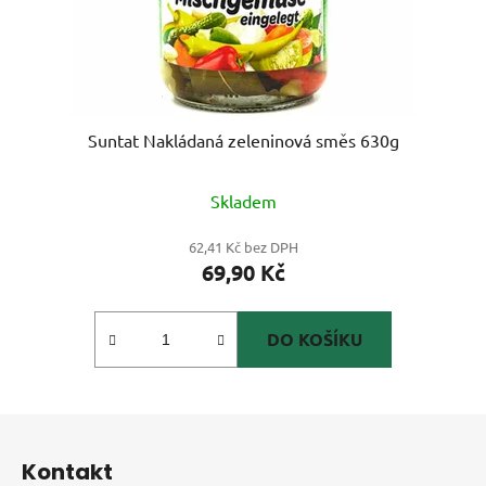
Suntat Nakládaná zeleninová směs 630g
Skladem
62,41 Kč bez DPH
69,90 Kč
DO KOŠÍKU
Z
á
Kontakt
p