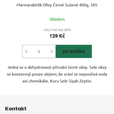
Marmarabirlik Olivy Černé Sušené 400g, 3XS
Skladem
124,11 Kč bez DPH
139 Kč
DO KOŠÍKU
Jedná se o dehydrované přírodní černé olivy. Sele olivy
se konzervují pouze olejem; ke zrání se nepoužívá voda
ani chemikálie. Kuru Sele Siyah Zeytin.
Z
á
Kontakt
p