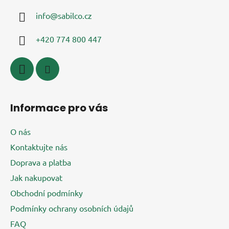
a
info
@
sabilco.cz
t
í
+420 774 800 447
Informace pro vás
O nás
Kontaktujte nás
Doprava a platba
Jak nakupovat
Obchodní podmínky
Podmínky ochrany osobních údajů
FAQ