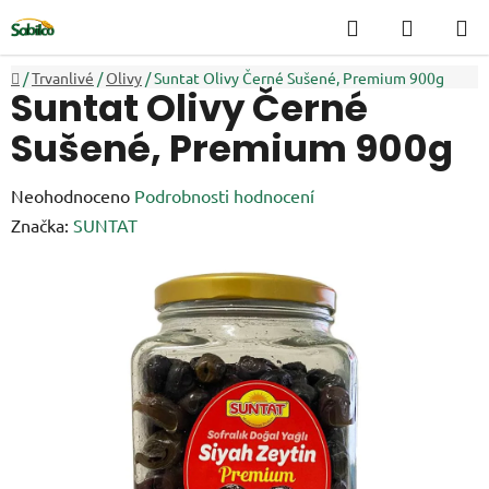
Přejít
Hledat
NÁKUP
na
KOŠÍK
obsah
Domů
/
Trvanlivé
/
Olivy
/
Suntat Olivy Černé Sušené, Premium 900g
Suntat Olivy Černé
Sušené, Premium 900g
Průměrné
Neohodnoceno
Podrobnosti hodnocení
hodnocení
Značka:
SUNTAT
produktu
je
0,0
z
5
hvězdiček.