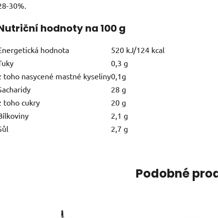
28-30%.
Nutriční hodnoty na 100 g
Energetická hodnota
520 kJ/124 kcal
Tuky
0,3 g
z toho nasycené mastné kyseliny
0,1g
Sacharidy
28 g
z toho cukry
20 g
Bílkoviny
2,1 g
Sůl
2,7 g
Podobné pro