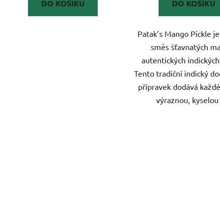
DO KOŠÍKU
DO KOŠÍKU
Patak’s Mango Pickle j
směs šťavnatých m
autentických indických
Tento tradiční indický d
přípravek dodává každé
výraznou, kyselou 