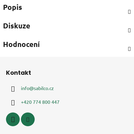
Popis
Diskuze
Hodnocení
Z
á
Kontakt
p
a
info
@
sabilco.cz
t
í
+420 774 800 447