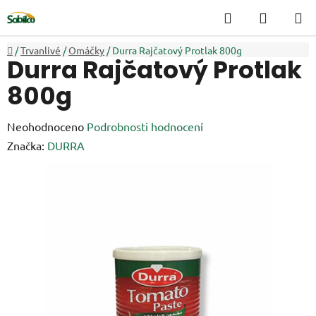
Přejít
Hledat
NÁKUP
na
KOŠÍK
obsah
Domů
/
Trvanlivé
/
Omáčky
/
Durra Rajčatový Protlak 800g
Durra Rajčatový Protlak
800g
Průměrné
Neohodnoceno
Podrobnosti hodnocení
hodnocení
Značka:
DURRA
produktu
je
0,0
z
5
hvězdiček.