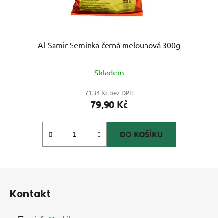
Al-Samir Semínka černá melounová 300g
Skladem
71,34 Kč bez DPH
79,90 Kč
DO KOŠÍKU
Z
á
Kontakt
p
a