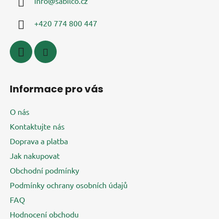
info
@
sabilco.cz
t
í
+420 774 800 447
Informace pro vás
O nás
Kontaktujte nás
Doprava a platba
Jak nakupovat
Obchodní podmínky
Podmínky ochrany osobních údajů
FAQ
Hodnocení obchodu