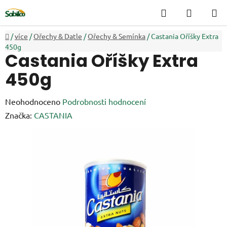
Přejít
Hledat
NÁKUP
na
KOŠÍK
obsah
Domů
/
více
/
Ořechy & Datle
/
Ořechy & Semínka
/
Castania Oříšky Extra
450g
Castania Oříšky Extra
450g
Průměrné
Neohodnoceno
Podrobnosti hodnocení
hodnocení
Značka:
CASTANIA
produktu
je
0,0
z
5
hvězdiček.