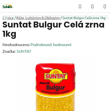
Přejít
Hledat
NÁKUP
na
KOŠÍK
obsah
Domů
/
více
/
Rýže, Luštěniny & Obiloviny
/
Suntat Bulgur Celá zrna 1kg
Suntat Bulgur Celá zrna
1kg
Průměrné
Neohodnoceno
Podrobnosti hodnocení
hodnocení
Značka:
SUNTAT
produktu
je
0,0
z
5
hvězdiček.