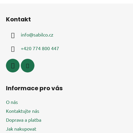
Z
á
Kontakt
p
a
info
@
sabilco.cz
t
í
+420 774 800 447
Informace pro vás
O nás
Kontaktujte nás
Doprava a platba
Jak nakupovat