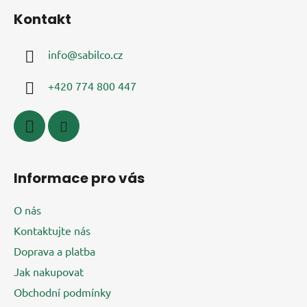
á
Kontakt
p
a
info
@
sabilco.cz
t
í
+420 774 800 447
Informace pro vás
O nás
Kontaktujte nás
Doprava a platba
Jak nakupovat
Obchodní podmínky