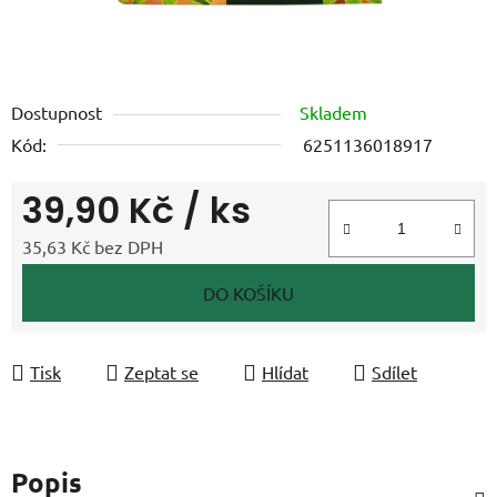
Dostupnost
Skladem
Kód:
6251136018917
39,90 Kč
/ ks
35,63 Kč bez DPH
Měrná cena:
DO KOŠÍKU
Tisk
Zeptat se
Hlídat
Sdílet
Popis