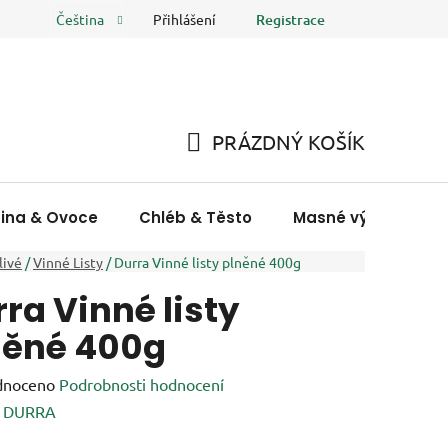
Přihlášení
Registrace
Čeština
 osobních údajů
FAQ
Hodnocení obchodu
PRÁZDNÝ KOŠÍK
NÁKUPNÍ
KOŠÍK
nina & Ovoce
Chléb & Těsto
Masné výrobky & R
livé
/
Vinné Listy
/
Durra Vinné listy plněné 400g
ra Vinné listy
něné 400g
né
dnoceno
Podrobnosti hodnocení
ení
:
DURRA
tu