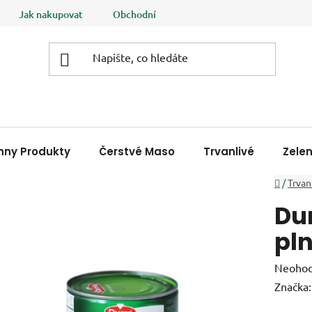
Jak nakupovat
Obchodní podmínky
Podmínky ochrany
hny Produkty
Čerstvé Maso
Trvanlivé
Zele
Domů
/
Trvan
Dur
pl
Průměr
Neoho
hodnoc
Značka
produk