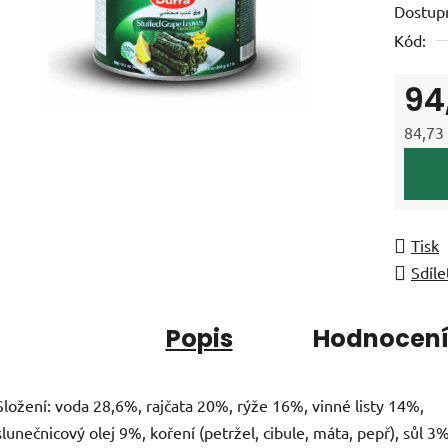
Dostup
je
Kód:
0,0
z
94
5
hvězdič
84,73
Měrná
Tisk
Sdíle
Popis
Hodnocen
Složení: voda 28,6%, rajčata 20%, rýže 16%, vinné listy 14%,
slunečnicový olej 9%, koření (petržel, cibule, máta, pepř), sůl 3%