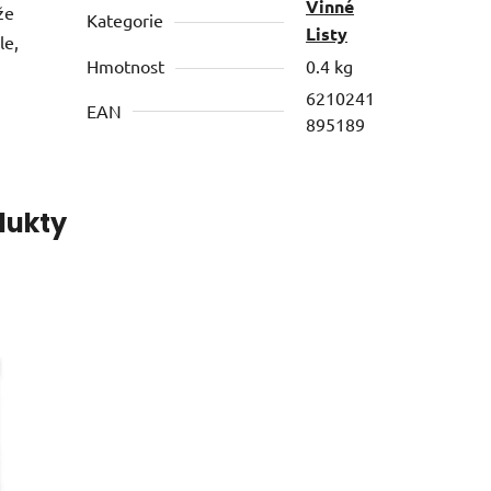
Vinné
že
Kategorie
Listy
le,
Hmotnost
0.4 kg
6210241
EAN
895189
dukty