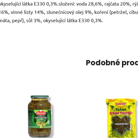
okyselující látka E330 0,3%.složení: voda 28,6%, rajčata 20%, rý
16%, vinné listy 14%, slunečnicový olej 9%, koření (petržel, cibu
máta, pepř), sůl 3%, okyselující látka E330 0,3%.
Podobné pro