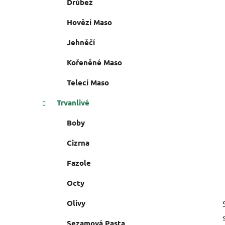
Drůbež
e
n
í
Hovězí Maso
p
Jehněčí
a
n
Kořeněné Maso
e
Telecí Maso
l
Trvanlivé
Boby
Cizrna
Fazole
Octy
Olivy
Sezamová Pasta