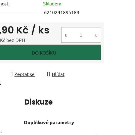
nost
Skladem
6210241895189
,90 Kč
/ ks
ek.
 Kč bez DPH
 cena:
DO KOŠÍKU
Zeptat se
Hlídat
t
í
Diskuze
Doplňkové parametry
,