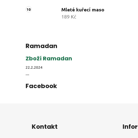
Mleté kuřecí maso
189 Kč
Ramadan
Zboží Ramadan
22.2.2024
...
Facebook
Z
á
Kontakt
Info
p
a