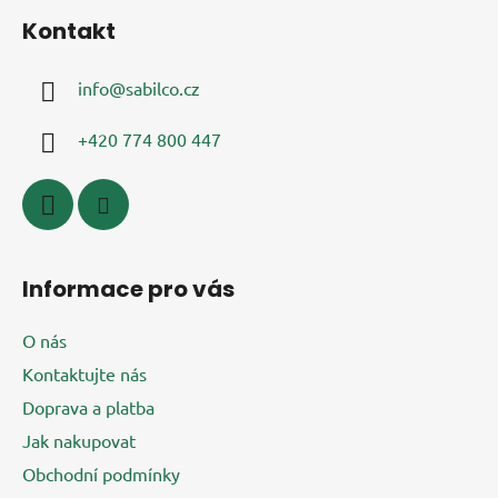
á
Kontakt
p
a
info
@
sabilco.cz
t
í
+420 774 800 447
Informace pro vás
O nás
Kontaktujte nás
Doprava a platba
Jak nakupovat
Obchodní podmínky