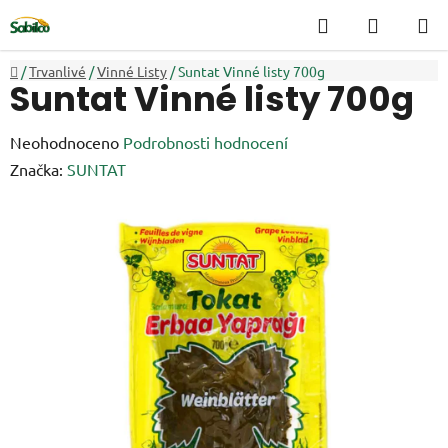
Přejít
Hledat
NÁKUP
na
KOŠÍK
obsah
Domů
/
Trvanlivé
/
Vinné Listy
/
Suntat Vinné listy 700g
Suntat Vinné listy 700g
Průměrné
Neohodnoceno
Podrobnosti hodnocení
hodnocení
Značka:
SUNTAT
produktu
je
0,0
z
5
hvězdiček.