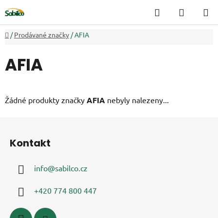
Přejít
Hledat
NÁKUP
na
KOŠÍK
obsah
Domů
/
Prodávané značky
/
AFIA
AFIA
Žádné produkty značky
AFIA
nebyly nalezeny...
Z
á
Kontakt
p
a
info
@
sabilco.cz
t
í
+420 774 800 447