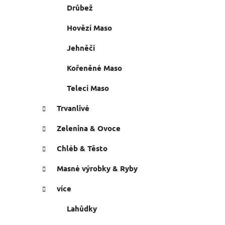
n
Drůbež
e
n
í
Hovězí Maso
p
Jehněčí
a
n
Kořeněné Maso
e
Telecí Maso
l
Trvanlivé
Zelenina & Ovoce
Chléb & Těsto
Masné výrobky & Ryby
více
Lahůdky