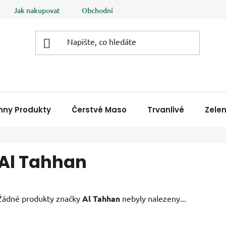
Jak nakupovat
Obchodní podmínky
Podmínky ochrany
hny Produkty
Čerstvé Maso
Trvanlivé
Zele
Al Tahhan
Žádné produkty značky
Al Tahhan
nebyly nalezeny...