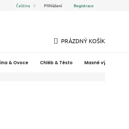
Přihlášení
Registrace
Čeština
 osobních údajů
FAQ
Hodnocení obchodu
PRÁZDNÝ KOŠÍK
NÁKUPNÍ
KOŠÍK
nina & Ovoce
Chléb & Těsto
Masné výrobky & R