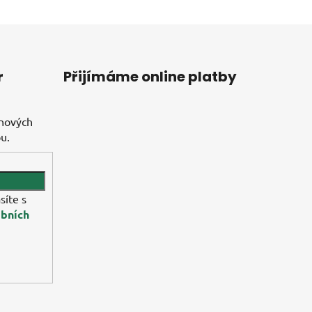
r
Přijímáme online platby
 nových
u.
síte s
bních