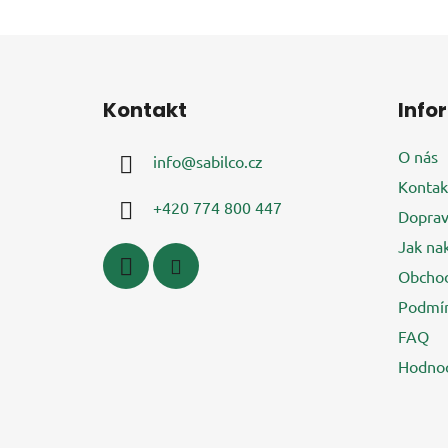
Z
á
Kontakt
Info
p
a
O nás
info
@
sabilco.cz
t
Kontak
í
+420 774 800 447
Doprav
Jak na
Obchod
Podmín
FAQ
Hodnoc