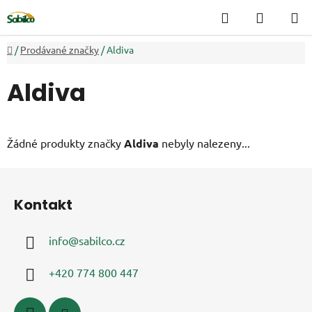
Přejít
Hledat
NÁKUP
na
KOŠÍK
obsah
Domů
/
Prodávané značky
/
Aldiva
Aldiva
Žádné produkty značky
Aldiva
nebyly nalezeny...
Z
á
Kontakt
p
a
info
@
sabilco.cz
t
í
+420 774 800 447