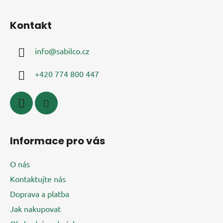
l
Z
á
á
d
Kontakt
p
a
a
c
info
@
sabilco.cz
t
í
í
p
+420 774 800 447
r
v
k
y
v
ý
Informace pro vás
p
i
O nás
s
u
Kontaktujte nás
Doprava a platba
Jak nakupovat