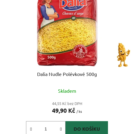
s
r
p
o
r
d
o
u
d
k
u
t
k
ů
t
ů
Dalia Nudle Polévkové 500g
Skladem
44,55 Kč bez DPH
49,90 Kč
/ ks
DO KOŠÍKU