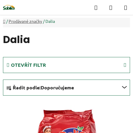
Přejít
Hledat
NÁKUP
na
KOŠÍK
obsah
Domů
/
Prodávané značky
/
Dalia
Dalia
OTEVŘÍT FILTR
Ř
Řadit podle:
Doporučujeme
a
z
V
e
ý
n
p
í
i
p