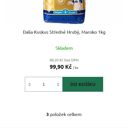
Dalia Kuskus Středně Hrubý, Maroko 1kg
Skladem
89,20 Kč bez DPH
99,90 Kč
/ ks
DO KOŠÍKU
3
položek celkem
O
v