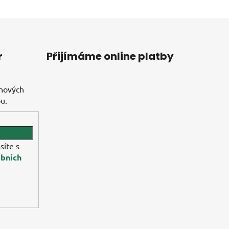
r
Přijímáme online platby
 nových
u.
síte s
bních