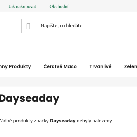
Jak nakupovat
Obchodní podmínky
Podmínky ochrany
hny Produkty
Čerstvé Maso
Trvanlivé
Zele
Dayseaday
Žádné produkty značky
Dayseaday
nebyly nalezeny...