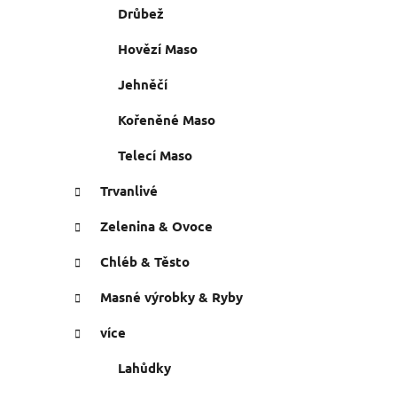
n
Drůbež
e
n
í
Hovězí Maso
p
Jehněčí
a
n
Kořeněné Maso
e
Telecí Maso
l
Trvanlivé
Zelenina & Ovoce
Chléb & Těsto
Masné výrobky & Ryby
více
Lahůdky