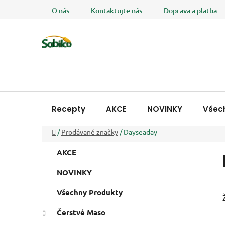
Přejít
O nás
Kontaktujte nás
Doprava a platba
na
obsah
Recepty
AKCE
NOVINKY
Všec
Domů
/
Prodávané značky
/
Dayseaday
P
K
Přeskočit
AKCE
a
o
kategorie
t
s
NOVINKY
e
t
g
Všechny Produkty
r
o
a
r
Čerstvé Maso
i