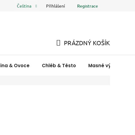
Přihlášení
Registrace
Čeština
 osobních údajů
FAQ
Hodnocení obchodu
PRÁZDNÝ KOŠÍK
NÁKUPNÍ
KOŠÍK
nina & Ovoce
Chléb & Těsto
Masné výrobky & R