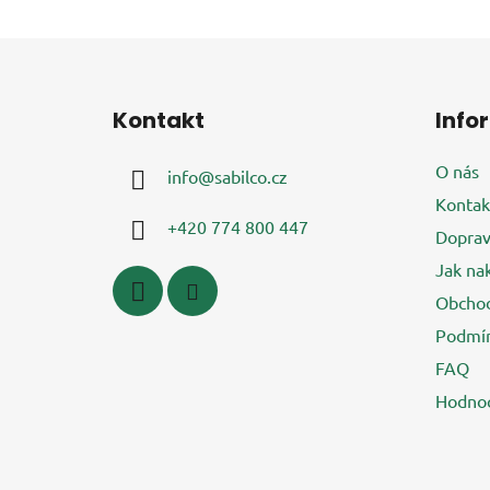
Z
á
Kontakt
Info
p
a
O nás
info
@
sabilco.cz
t
Kontak
í
+420 774 800 447
Doprav
Jak na
Obchod
Podmín
FAQ
Hodnoc