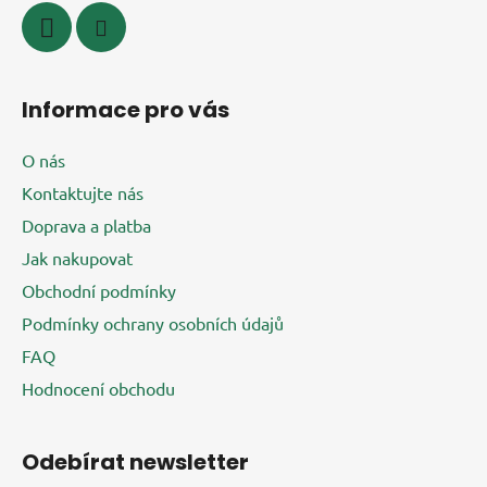
k
y
v
ý
Informace pro vás
p
i
O nás
s
u
Kontaktujte nás
Doprava a platba
Jak nakupovat
Obchodní podmínky
Podmínky ochrany osobních údajů
FAQ
Hodnocení obchodu
Odebírat newsletter