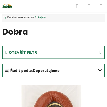
Přejít
Hledat
NÁKUP
na
KOŠÍK
obsah
Domů
/
Prodávané značky
/
Dobra
Dobra
OTEVŘÍT FILTR
Ř
Řadit podle:
Doporučujeme
a
z
V
e
ý
n
p
í
i
p