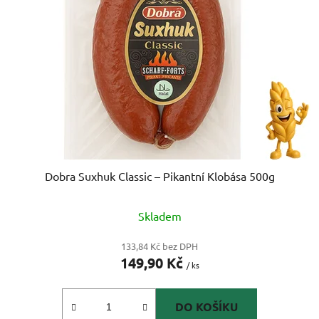
s
r
p
o
r
d
o
u
d
k
u
t
k
ů
t
ů
Dobra Suxhuk Classic – Pikantní Klobása 500g
Skladem
133,84 Kč bez DPH
149,90 Kč
/ ks
DO KOŠÍKU