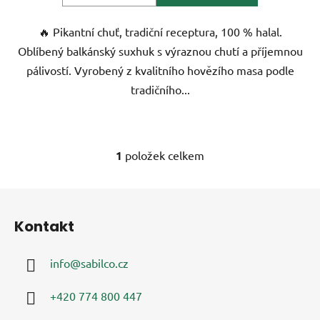
🔥 Pikantní chuť, tradiční receptura, 100 % halal.
Oblíbený balkánský suxhuk s výraznou chutí a příjemnou
pálivostí. Vyrobený z kvalitního hovězího masa podle
tradičního...
1
položek celkem
O
v
l
Z
á
á
d
Kontakt
p
a
a
c
info
@
sabilco.cz
t
í
í
p
+420 774 800 447
r
v