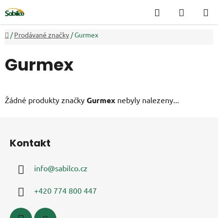
Přejít
Hledat
NÁKUP
na
KOŠÍK
obsah
Domů
/
Prodávané značky
/
Gurmex
Gurmex
Žádné produkty značky
Gurmex
nebyly nalezeny...
Z
á
Kontakt
p
a
info
@
sabilco.cz
t
í
+420 774 800 447