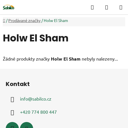
Přejít
Hledat
NÁKUP
na
KOŠÍK
obsah
Domů
/
Prodávané značky
/
Holw El Sham
Holw El Sham
Žádné produkty značky
Holw El Sham
nebyly nalezeny...
Z
á
Kontakt
p
a
info
@
sabilco.cz
t
í
+420 774 800 447