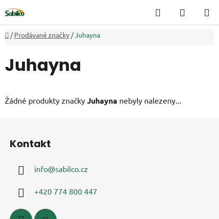
Přejít
Hledat
NÁKUP
na
KOŠÍK
obsah
Domů
/
Prodávané značky
/
Juhayna
Juhayna
Žádné produkty značky
Juhayna
nebyly nalezeny...
Z
á
Kontakt
p
a
info
@
sabilco.cz
t
í
+420 774 800 447