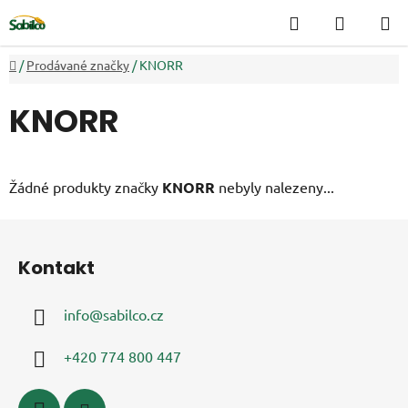
Přejít
Hledat
NÁKUP
na
KOŠÍK
obsah
Domů
/
Prodávané značky
/
KNORR
KNORR
Žádné produkty značky
KNORR
nebyly nalezeny...
Z
á
Kontakt
p
a
info
@
sabilco.cz
t
í
+420 774 800 447