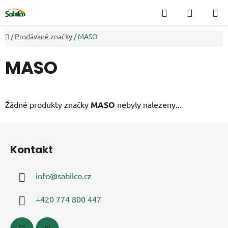
Přejít
Hledat
NÁKUP
na
KOŠÍK
obsah
Domů
/
Prodávané značky
/
MASO
MASO
Žádné produkty značky
MASO
nebyly nalezeny...
Z
á
Kontakt
p
a
info
@
sabilco.cz
t
í
+420 774 800 447