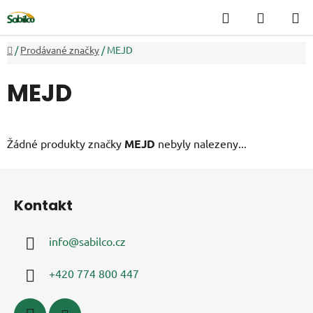
Přejít
Hledat
NÁKUP
na
KOŠÍK
obsah
Domů
/
Prodávané značky
/
MEJD
MEJD
Žádné produkty značky
MEJD
nebyly nalezeny...
Z
á
Kontakt
p
a
info
@
sabilco.cz
t
í
+420 774 800 447