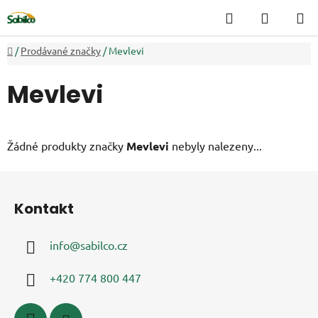
Přejít
Hledat
NÁKUP
na
KOŠÍK
obsah
Domů
/
Prodávané značky
/
Mevlevi
Mevlevi
Žádné produkty značky
Mevlevi
nebyly nalezeny...
Z
á
Kontakt
p
a
info
@
sabilco.cz
t
í
+420 774 800 447