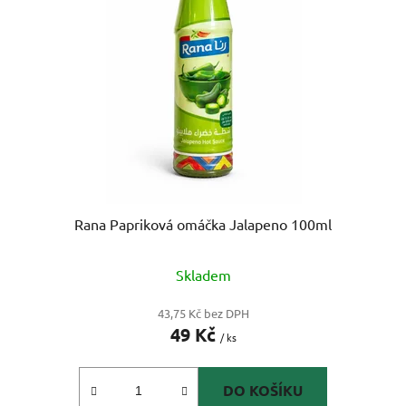
s
r
p
o
r
d
o
u
d
k
u
t
k
ů
t
ů
Rana Papriková omáčka Jalapeno 100ml
Skladem
43,75 Kč bez DPH
49 Kč
/ ks
DO KOŠÍKU