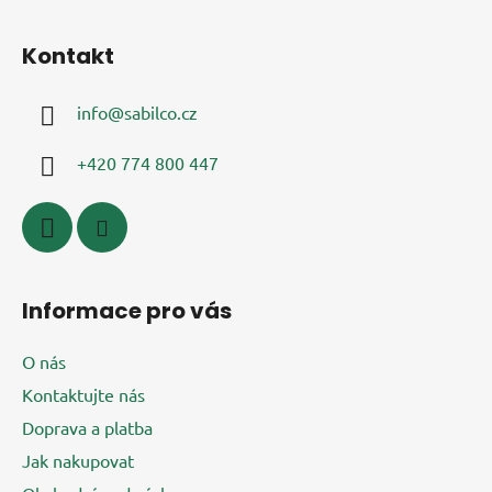
l
Z
á
á
d
Kontakt
p
a
a
c
info
@
sabilco.cz
t
í
í
p
+420 774 800 447
r
v
k
y
v
ý
Informace pro vás
p
i
O nás
s
u
Kontaktujte nás
Doprava a platba
Jak nakupovat