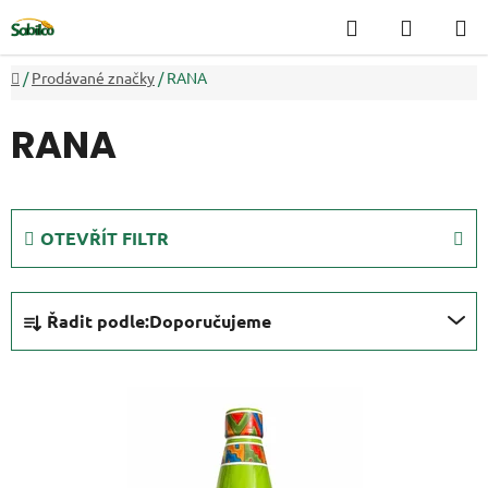
Přejít
Hledat
NÁKUP
na
KOŠÍK
obsah
Domů
/
Prodávané značky
/
RANA
RANA
OTEVŘÍT FILTR
Ř
Řadit podle:
Doporučujeme
a
z
V
e
ý
n
p
í
i
p