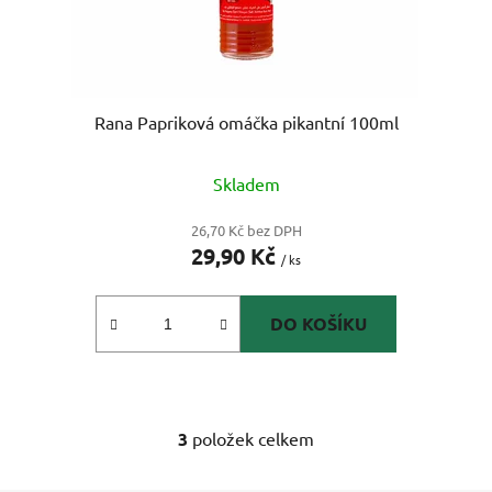
Rana Papriková omáčka pikantní 100ml
Skladem
26,70 Kč bez DPH
29,90 Kč
/ ks
DO KOŠÍKU
3
položek celkem
O
v