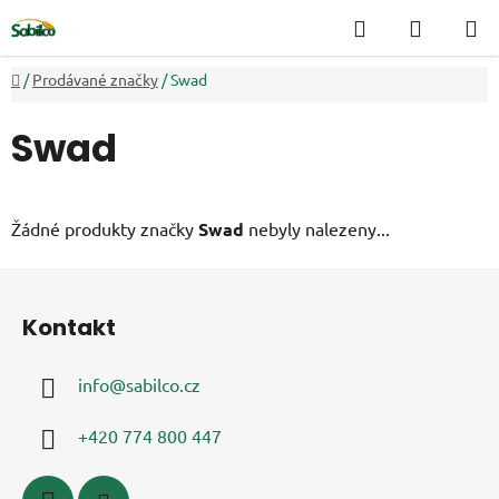
Přejít
Hledat
NÁKUP
na
KOŠÍK
obsah
Domů
/
Prodávané značky
/
Swad
Swad
Žádné produkty značky
Swad
nebyly nalezeny...
Z
á
Kontakt
p
a
info
@
sabilco.cz
t
í
+420 774 800 447