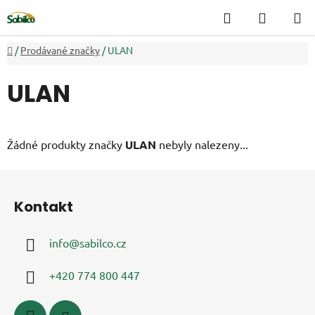
Přejít
Hledat
NÁKUP
na
KOŠÍK
obsah
Domů
/
Prodávané značky
/
ULAN
ULAN
Žádné produkty značky
ULAN
nebyly nalezeny...
Z
á
Kontakt
p
a
info
@
sabilco.cz
t
í
+420 774 800 447