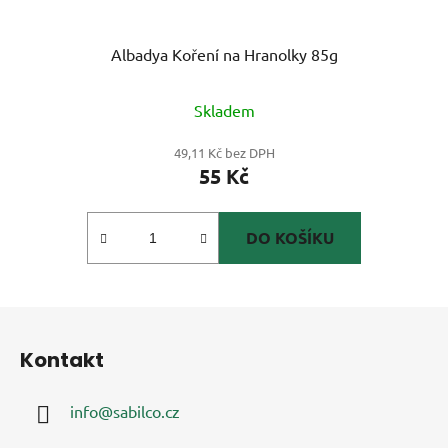
Albadya Koření na Hranolky 85g
Skladem
49,11 Kč bez DPH
55 Kč
DO KOŠÍKU
Z
á
Kontakt
p
a
info
@
sabilco.cz
t