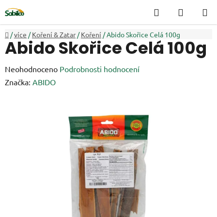
Přejít
Hledat
NÁKUP
na
KOŠÍK
obsah
Domů
/
více
/
Koření & Zatar
/
Koření
/
Abido Skořice Celá 100g
Abido Skořice Celá 100g
Průměrné
Neohodnoceno
Podrobnosti hodnocení
hodnocení
Značka:
ABIDO
produktu
je
0,0
z
5
hvězdiček.