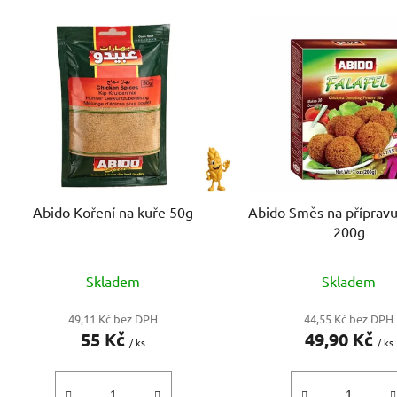
V
ý
p
i
s
p
r
o
d
Abido Koření na kuře 50g
Abido Směs na přípravu
u
200g
k
t
Skladem
Skladem
ů
49,11 Kč bez DPH
44,55 Kč bez DPH
55 Kč
49,90 Kč
/ ks
/ ks