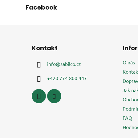
Facebook
Z
á
Kontakt
Info
p
a
O nás
info
@
sabilco.cz
t
Kontak
í
+420 774 800 447
Doprav
Jak na
Obchod
Podmín
FAQ
Hodnoc