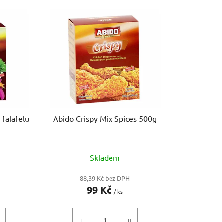
e
n
í
p
r
o
d
u
k
 falafelu
Abido Crispy Mix Spices 500g
t
ů
Skladem
88,39 Kč bez DPH
99 Kč
/ ks