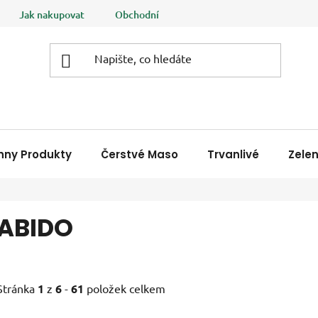
Jak nakupovat
Obchodní podmínky
Podmínky ochrany
hny Produkty
Čerstvé Maso
Trvanlivé
Zele
ABIDO
Stránka
1
z
6
-
61
položek celkem