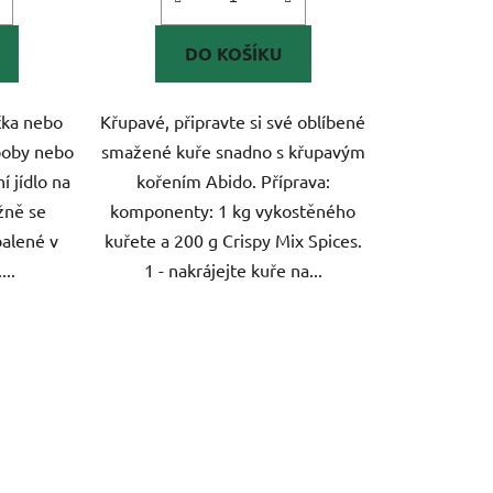
DO KOŠÍKU
čka nebo
Křupavé, připravte si své oblíbené
 boby nebo
smažené kuře snadno s křupavým
ní jídlo na
kořením Abido. Příprava:
žně se
komponenty: 1 kg vykostěného
balené v
kuřete a 200 g Crispy Mix Spices.
..
1 - nakrájejte kuře na...