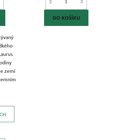
DO KOŠÍKU
azývaný
ladkého
Laurus
rodiny
ze zemí
ozemním
ÍCH