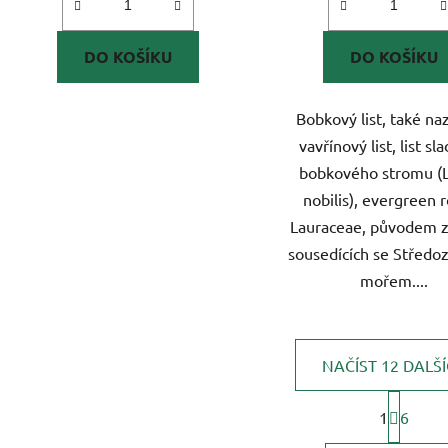
DO KOŠÍKU
DO KOŠÍKU
Bobkový list, také n
vavřínový list, list s
bobkového stromu (
nobilis), evergreen 
Lauraceae, původem 
sousedících se Střed
mořem....
NAČÍST 12 DALŠ
S
t
1
6
O
r