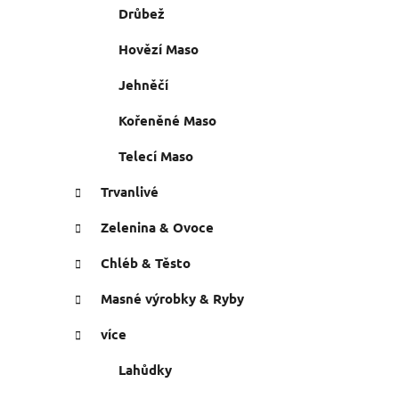
n
Drůbež
e
n
í
Hovězí Maso
p
Jehněčí
a
n
Kořeněné Maso
e
Telecí Maso
l
Trvanlivé
Zelenina & Ovoce
Chléb & Těsto
Masné výrobky & Ryby
více
Lahůdky