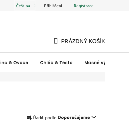
Přihlášení
Registrace
Čeština
 osobních údajů
FAQ
Hodnocení obchodu
PRÁZDNÝ KOŠÍK
NÁKUPNÍ
KOŠÍK
nina & Ovoce
Chléb & Těsto
Masné výrobky & R
Ř
Doporučujeme
Řadit podle:
a
z