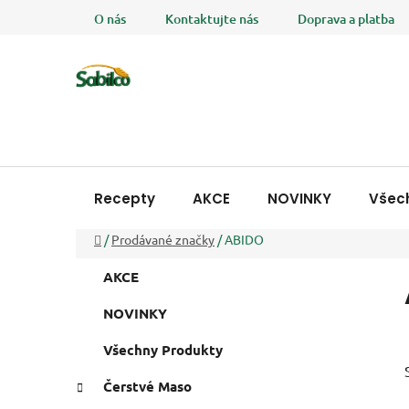
Přejít
O nás
Kontaktujte nás
Doprava a platba
na
obsah
Recepty
AKCE
NOVINKY
Všec
Domů
/
Prodávané značky
/
ABIDO
P
K
Přeskočit
AKCE
a
o
kategorie
t
s
NOVINKY
e
t
g
Všechny Produkty
r
o
a
r
Čerstvé Maso
i