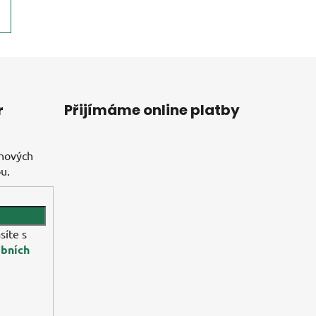
r
Přijímáme online platby
 nových
u.
síte s
bních