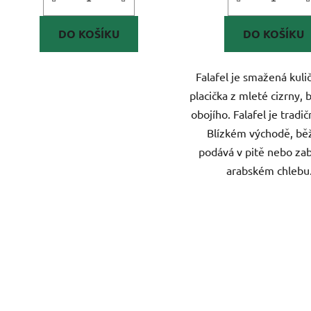
DO KOŠÍKU
DO KOŠÍKU
Falafel je smažená kuli
placička z mleté cizrny,
obojího. Falafel je tradič
Blízkém východě, bě
podává v pitě nebo za
arabském chlebu..