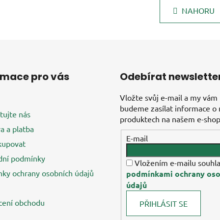
v
á
l
NAHORU
n
á
k
d
o
v
a
á
c
n
í
í
p
rmace pro vás
Odebírat newslette
r
v
Vložte svůj e-mail a my vám
k
budeme zasílat informace o
tujte nás
y
produktech na našem e-shop
v
a a platba
E-mail
ý
kupovat
p
ní podmínky
i
Vložením e-mailu souhla
s
ky ochrany osobních údajů
podmínkami ochrany oso
u
údajů
ení obchodu
PŘIHLÁSIT SE