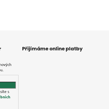
r
Přijímáme online platby
 nových
u.
síte s
bních