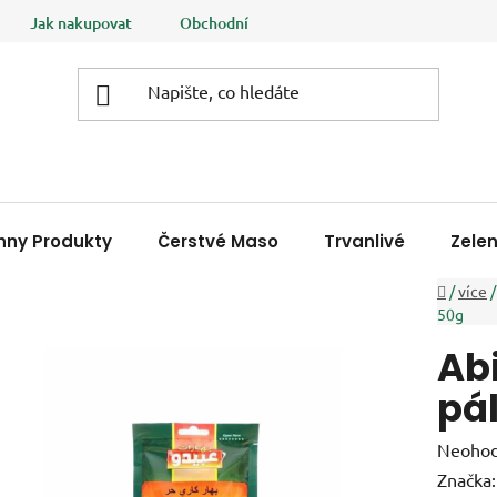
Jak nakupovat
Obchodní podmínky
Podmínky ochrany
hny Produkty
Čerstvé Maso
Trvanlivé
Zele
Domů
/
více
/
50g
Ab
pál
Průměr
Neoho
hodnoc
Značka