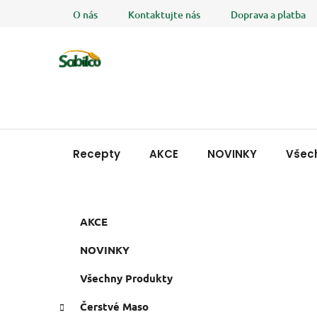
Přejít
O nás
Kontaktujte nás
Doprava a platba
na
obsah
Recepty
AKCE
NOVINKY
Všec
P
K
Přeskočit
AKCE
a
o
kategorie
t
s
NOVINKY
e
t
g
Všechny Produkty
r
o
a
r
Čerstvé Maso