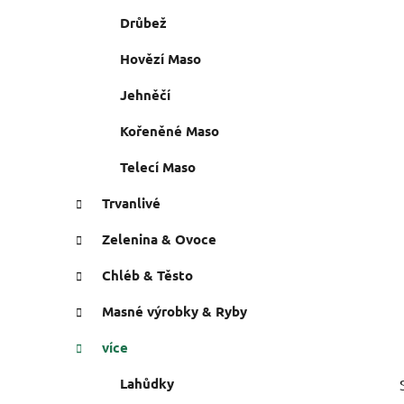
i
n
Drůbež
e
n
í
Hovězí Maso
p
Jehněčí
a
n
Kořeněné Maso
e
Telecí Maso
l
Trvanlivé
Zelenina & Ovoce
Chléb & Těsto
Masné výrobky & Ryby
více
Lahůdky