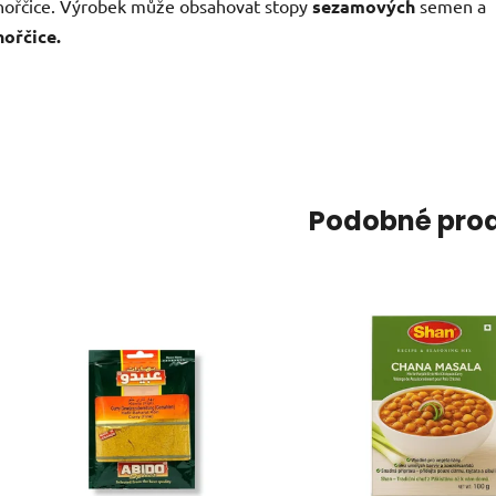
hořčice. Výrobek může obsahovat stopy
sezamových
semen a
hořčice.
Podobné pro