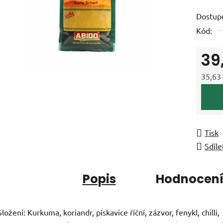
produk
Dostup
je
Kód:
0,0
z
39
5
hvězdič
35,63
Měrná
Tisk
Sdíle
Popis
Hodnocen
Složení: Kurkuma, koriandr, pískavice říční, zázvor, fenykl, chilli,