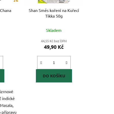
 Chana
Shan Směs koření na Kuřecí
Tikka 50g
Skladem
44,55 Kč bez DPH
49,90 Kč
DO KOŠÍKU
cizrnové
ť indické
Masala,
o přípravu