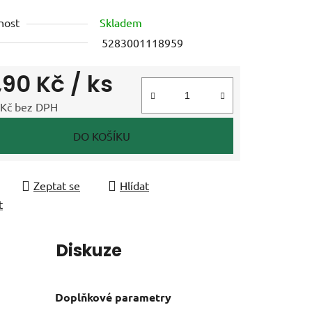
tu
nost
Skladem
5283001118959
,90 Kč
/ ks
ek.
 Kč bez DPH
 cena:
DO KOŠÍKU
Zeptat se
Hlídat
t
í
Diskuze
Doplňkové parametry