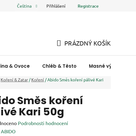
Přihlášení
Registrace
Čeština
 osobních údajů
FAQ
Hodnocení obchodu
PRÁZDNÝ KOŠÍK
NÁKUPNÍ
KOŠÍK
nina & Ovoce
Chléb & Těsto
Masné výrobky & R
Koření & Zatar
/
Koření
/
Abido Směs koření pálivé Kari
ido Směs koření
ivé Kari 50g
né
dnoceno
Podrobnosti hodnocení
ení
:
ABIDO