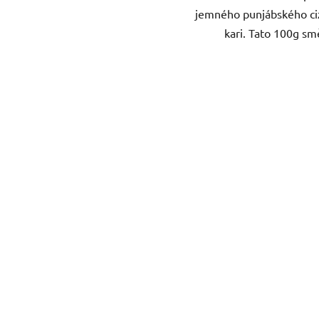
jemného punjábského c
kari. Tato 100g smě