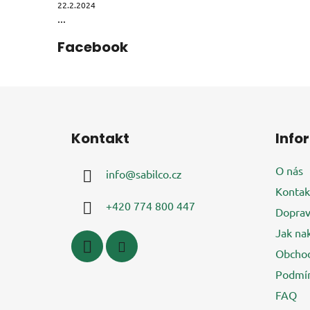
22.2.2024
...
Facebook
Z
á
Kontakt
Info
p
a
O nás
info
@
sabilco.cz
t
Kontak
í
+420 774 800 447
Doprav
Jak na
Obchod
Podmín
FAQ