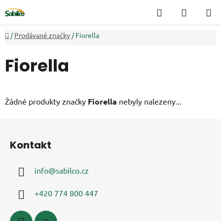
Přejít
Hledat
NÁKUP
na
KOŠÍK
obsah
Domů
/
Prodávané značky
/
Fiorella
Fiorella
Žádné produkty značky
Fiorella
nebyly nalezeny...
Z
á
Kontakt
p
a
info
@
sabilco.cz
t
í
+420 774 800 447