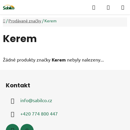
Přejít
Hledat
NÁKUP
na
KOŠÍK
obsah
Domů
/
Prodávané značky
/
Kerem
Kerem
Žádné produkty značky
Kerem
nebyly nalezeny...
Z
á
Kontakt
p
a
info
@
sabilco.cz
t
í
+420 774 800 447