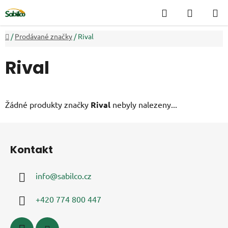
Přejít
Hledat
NÁKUP
na
KOŠÍK
obsah
Domů
/
Prodávané značky
/
Rival
Rival
Žádné produkty značky
Rival
nebyly nalezeny...
Z
á
Kontakt
p
a
info
@
sabilco.cz
t
í
+420 774 800 447